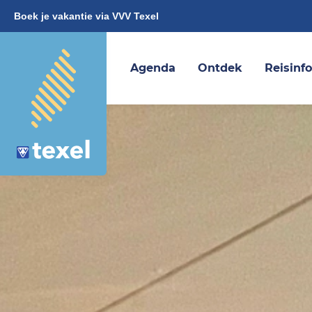
Boek je vakantie via VVV Texel
Agenda
Ontdek
Reisinf