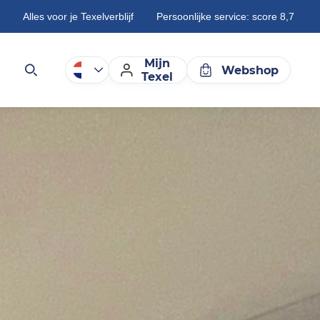
Alles voor je Texelverblijf
Persoonlijke service: score 8,7
Mijn
Webshop
Texel