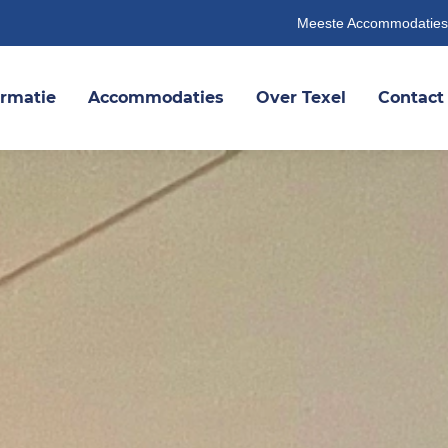
Meeste Accommodaties
ormatie
Accommodaties
Over Texel
Contact