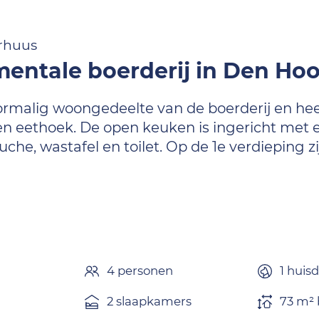
rhuus
ntale boerderij in Den Ho
oormalig woongedeelte van de boerderij en he
n eethoek. De open keuken is ingericht met e
, wastafel en toilet. Op de 1e verdieping z
4 personen
1 huis
2 slaapkamers
73 m² 