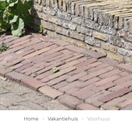
Home
Vakantiehuis
Voorhuus