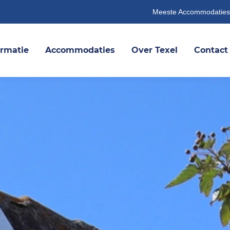
Meeste Accommodaties
ormatie
Accommodaties
Over Texel
Contact