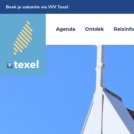
Boek je vakantie via VVV Texel
Agenda
Ontdek
Reisinf