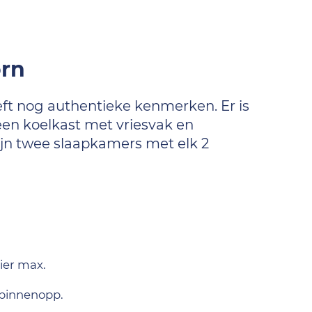
orn
eft nog authentieke kenmerken. Er is
en koelkast met vriesvak en
ijn twee slaapkamers met elk 2
dier max.
binnenopp.