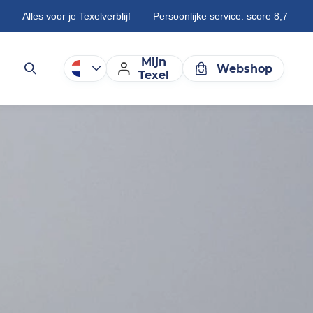
Alles voor je Texelverblijf
Persoonlijke service: score 8,7
Mijn
Webshop
Texel