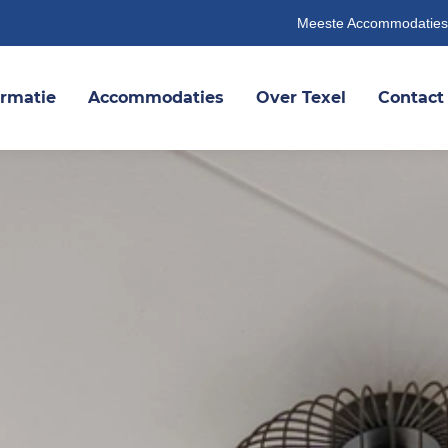
Meeste Accommodaties
ormatie
Accommodaties
Over Texel
Contact