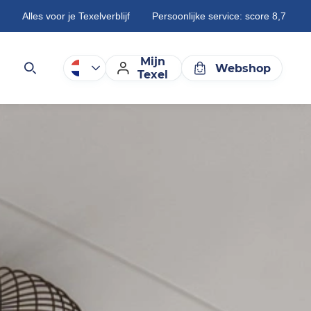
Alles voor je Texelverblijf
Persoonlijke service: score 8,7
Mijn
Webshop
Texel