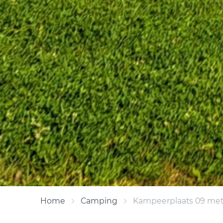
Home
Camping
Kampeerplaats 09 met p