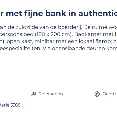
r met fijne bank in authenti
aan de zuidzijde van de boerderij. De ruime w
ersoons bed (180 x 200 cm). Badkamer met in
inch), open kast, minibar met een lokaal &amp;
eespecialiteiten. Via openslaande deuren kom 
2 personen
Geen h
tie 5368