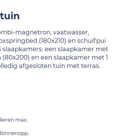
tuin
ombi-magnetron, vaatwasser,
oxspringbed (180x210) en schuifpui
g 3 slaapkamers: een slaapkamer met
 (80x200) en een slaapkamer met 1
edig afgesloten tuin met terras.
dieren max.
 binnenopp.