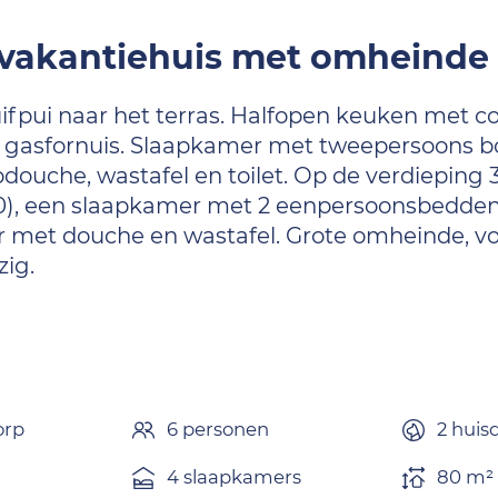
 vakantiehuis met omheinde 
pui naar het terras. Halfopen keuken met c
ts gasfornuis. Slaapkamer met tweepersoons b
pdouche, wastafel en toilet. Op de verdiepin
), een slaapkamer met 2 eenpersoonsbedden
et douche en wastafel. Grote omheinde, voll
ig.
orp
6 personen
2 huis
4 slaapkamers
80 m²