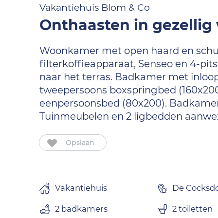
Vakantiehuis Blom & Co
Onthaasten in gezellig
Woonkamer met open haard en schuif
filterkoffieapparaat, Senseo en 4-pi
naar het terras. Badkamer met inloo
tweepersoons boxspringbed (160x200
eenpersoonsbed (80x200). Badkamer m
Tuinmeubelen en 2 ligbedden aanwez
Opslaan
Vakantiehuis
De Cocksd
2 badkamers
2 toiletten