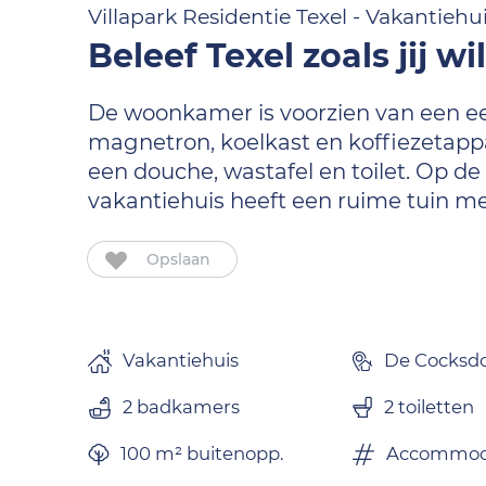
Villapark Residentie Texel - Vakantiehui
Beleef Texel zoals jij wi
De woonkamer is voorzien van een ee
magnetron, koelkast en koffiezetap
een douche, wastafel en toilet. Op 
vakantiehuis heeft een ruime tuin met
Opslaan
Vakantiehuis
De Cocksd
2 badkamers
2 toiletten
100 m² buitenopp.
Accommoda