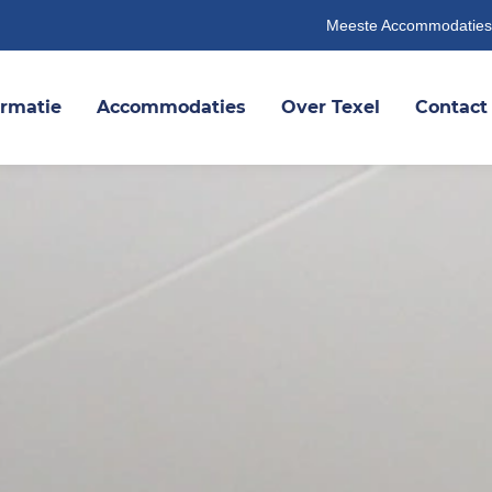
Meeste Accommodaties
ormatie
Accommodaties
Over Texel
Contact