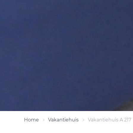
Home
Vakantiehuis
Vakantiehuis A 217