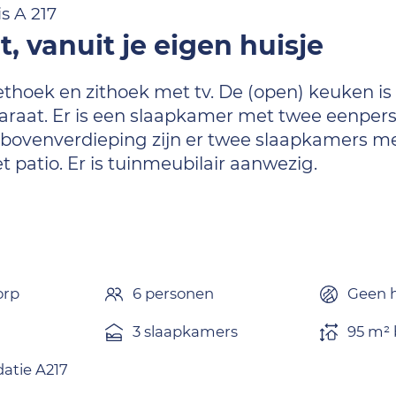
s A 217
lt, vanuit je eigen huisje
thoek en zithoek met tv. De (open) keuken is
paraat. Er is een slaapkamer met twee eenpe
de bovenverdieping zijn er twee slaapkamers 
 patio. Er is tuinmeubilair aanwezig.
orp
6 personen
Geen h
3 slaapkamers
95 m² 
tie A217