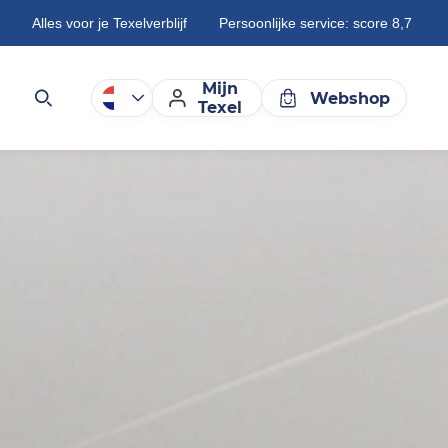
Alles voor je Texelverblijf
Persoonlijke service: score 8,7
Mijn
Webshop
Texel