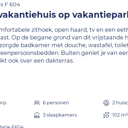
is F 604
 vakantiehuis op vakantiepar
fortabele zithoek, open haard, tv en een ee
st. Op de begane grond van dit vrijstaande 
rgde badkamer met douche, wastafel, toilet 
eenpersoonsbedden. Buiten geniet je van een 
ikt ook over een dakterras.
orp
6 personen
2 huis
3 slaapkamers
102 m²
atie F604