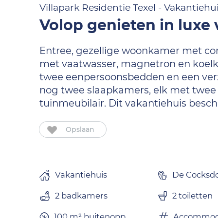
Villapark Residentie Texel - Vakantiehu
Volop genieten in luxe
Entree, gezellige woonkamer met com
met vaatwasser, magnetron en koelka
twee eenpersoonsbedden en een verzo
nog twee slaapkamers, elk met twee 
tuinmeubilair. Dit vakantiehuis besch
Opslaan
Vakantiehuis
De Cocksd
2 badkamers
2 toiletten
100 m² buitenopp.
Accommod