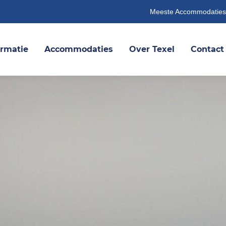
Meeste Accommodaties
ormatie
Accommodaties
Over Texel
Contact