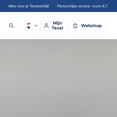
Alles voor je Texelverblijf
Persoonlijke service: score 8,7
Mijn
Webshop
Texel