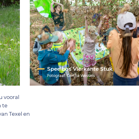
Speelbos Vierkante Stuk
Fotograaf:
Gertha Wessels
u vooral
 te
van Texel en
ieren laten
onderhoud.