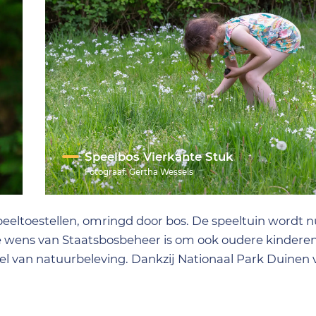
Speelbos Vierkante Stuk
Fotograaf:
Gertha Wessels
peeltoestellen, omringd door bos. De speeltuin wordt n
e wens van Staatsbosbeheer is om ook oudere kinderen
el van natuurbeleving. Dankzij Nationaal Park Duinen 
opdrachten te vinden die kinderen op verrassende man
beek maakte de houten opdrachten en doet ook het 