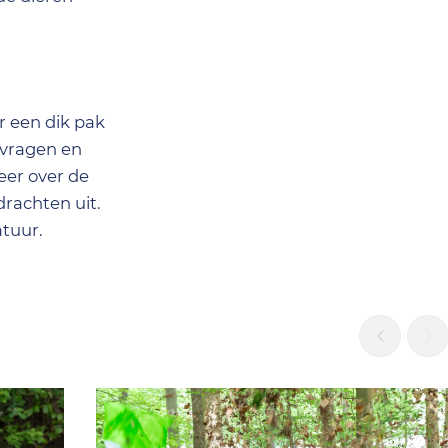
r een dik pak
 vragen en
eer over de
drachten uit.
tuur.