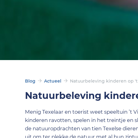
Blog
Actueel
Natuurbeleving kinderen op 't
Natuurbeleving kindere
Menig Texelaar en toerist weet speeltuin ’t 
kinderen ravotten, spelen in het treintje en s
de natuuropdrachten van tien Texelse dieren,
uit om ter plekke de natuur met al hun zint