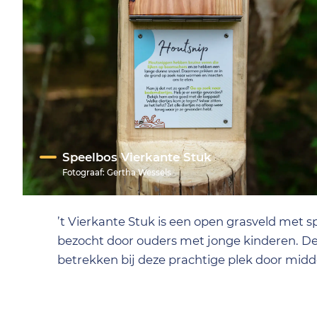
Speelbos Vierkante Stuk
Fotograaf:
Gertha Wessels
’t Vierkante Stuk is een open grasveld met s
bezocht door ouders met jonge kinderen. D
betrekken bij deze prachtige plek door midd
IVN Natuureducatie zijn nu educatieve doe-
kennismaken met de natuur. Jan Joop Moer