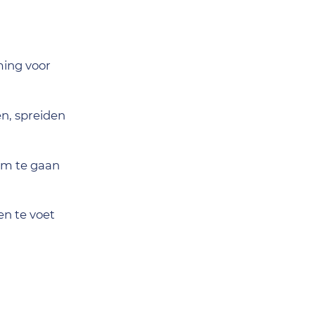
ming voor
n, spreiden
om te gaan
en te voet
ren in een