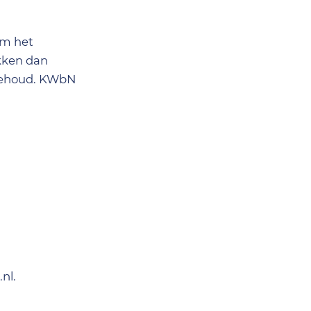
om het
kken dan
rbehoud. KWbN
nl.