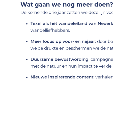
Wat gaan we nog meer doen
De komende drie jaar zetten we deze lijn v
Texel als hét wandeleiland van Neder
wandelliefhebbers.
Meer focus op voor- en najaar
: door b
we de drukte en beschermen we de na
Duurzame bewustwording
: campagnes
met de natuur en hun impact te verkle
Nieuwe inspirerende content
: verhale
bereikbaar zijn.
Investeren
KWbN en VVV Texel willen nog meer mensen