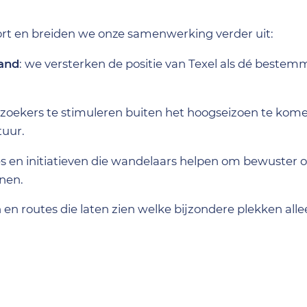
?
oort en breiden we onze samenwerking verder uit:
land
: we versterken de positie van Texel als dé bestem
ezoekers te stimuleren buiten het hoogseizoen te kome
tuur.
 en initiatieven die wandelaars helpen om bewuster 
inen.
n en routes die laten zien welke bijzondere plekken alle
 in beweging brengen via wandelen en samen investe