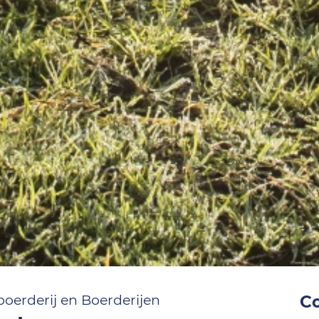
oerderij en Boerderijen
C