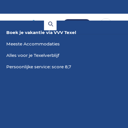
Boeken
Boek je vakantie via VVV Texel
Meeste Accommodaties
Alles voor je Texelverblijf
Persoonlijke service: score 8,7
Oosterend
Hotel Prins Hendrik
30 mooie kamers
Rustig gelegen op een steenworp afstand van de
Waddendijk
Ideaal voor vogelaars en fietsers
Met bar en restaurant
Mindervalidenkamer