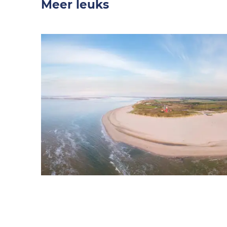
Meer leuks
Win
Wil je kans maken op leuke prijzen? Bekijk
dan snel welke winacties er op dit moment