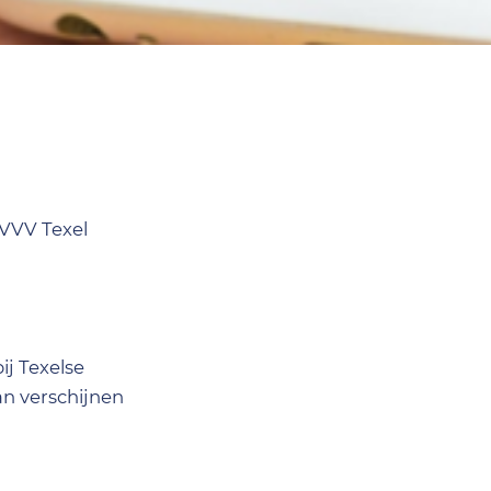
a VVV Texel
ij Texelse
an verschijnen