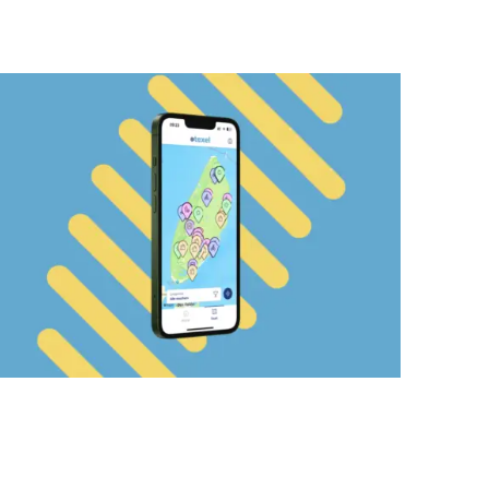
@texel app
Op vakantie naar Texel? Download dan de
gratis @texel app met ruim 70 vouchers voor