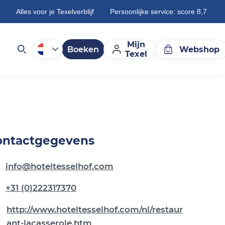
Alles voor je Texelverblijf
Persoonlijke service: score 8,7
Mijn
Boeken
Webshop
Texel
ontactgegevens
info@hoteltesselhof.com
+31 (0)222317370
http://www.hoteltesselhof.com/nl/restaur
ant-lacasserole.htm