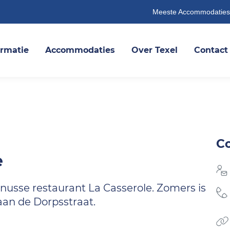
Meeste Accommodaties
ormatie
Accommodaties
Over Texel
Contact
C
e
nusse restaurant La Casserole. Zomers is
 aan de Dorpsstraat.