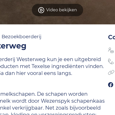
Video bekijken
n Bezoekboerderij
C
terweg
erderij Westerweg kun je een uitgebreid
ducten met Texelse ingrediënten vinden.
a dan hier vooral eens langs.
 je melkschapen. De schapen worden
 melk wordt door Wezenspyk schapenkaas
nkel verkrijgbaar. Net zoals bijvoorbeeld
elsap, kleding en verzorgingsproducten: