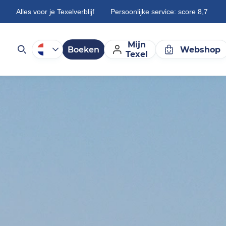
Alles voor je Texelverblijf
Persoonlijke service: score 8,7
Mijn
Boeken
Webshop
Texel