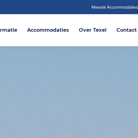
Meeste Accommodaties
ormatie
Accommodaties
Over Texel
Contact