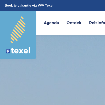
Boek je vakantie via VVV Texel
Agenda
Ontdek
Reisinf