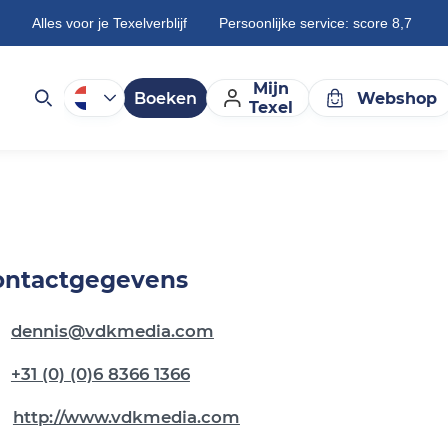
Alles voor je Texelverblijf
Persoonlijke service: score 8,7
Mijn
Boeken
Webshop
Texel
ontactgegevens
dennis@vdkmedia.com
+31 (0) (0)6 8366 1366
http://www.vdkmedia.com