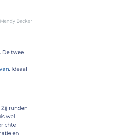
. Mandy Backer
. De twee
avan
. Ideaal
 Zij runden
is wel
erichte
ratie en