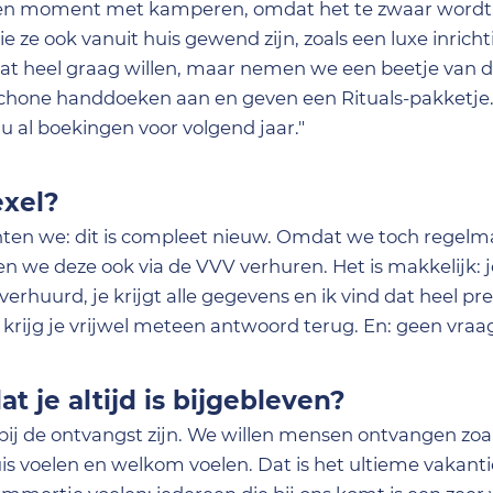
ven moment met kamperen, omdat het te zwaar wordt
 ze ook vanuit huis gewend zijn, zoals een luxe inricht
t heel graag willen, maar nemen we een beetje van 
hone handdoeken aan en geven een Rituals-pakketje.
u al boekingen voor volgend jaar."
exel?
ten we: dit is compleet nieuw. Omdat we toch regel
 we deze ook via de VVV verhuren. Het is makkelijk: je
rhuurd, je krijgt alle gegevens en ik vind dat heel pre
 krijg je vrijwel meteen antwoord terug. En: geen vraag 
at je altijd is bijgebleven?
jd bij de ontvangst zijn. We willen mensen ontvangen zoa
uis voelen en welkom voelen. Dat is het ultieme vakant