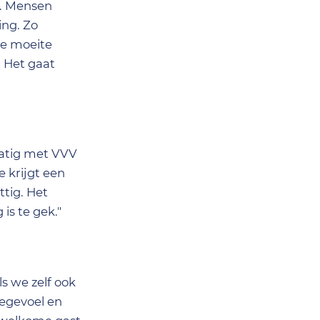
. Mensen
ing. Zo
de moeite
 Het gaat
matig met VVV
 krijgt een
ttig. Het
is te gek."
ls we zelf ook
iegevoel en