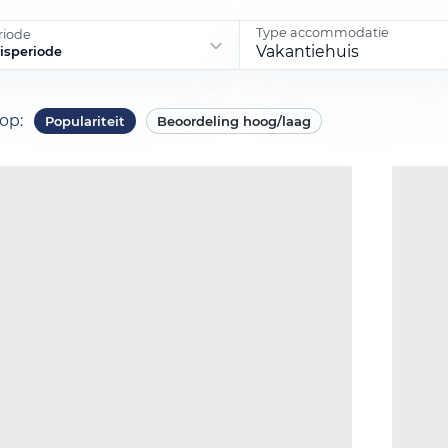
Type accommodatie
riode
Vakantiehuis
eisperiode
 op
:
Populariteit
Beoordeling hoog/laag