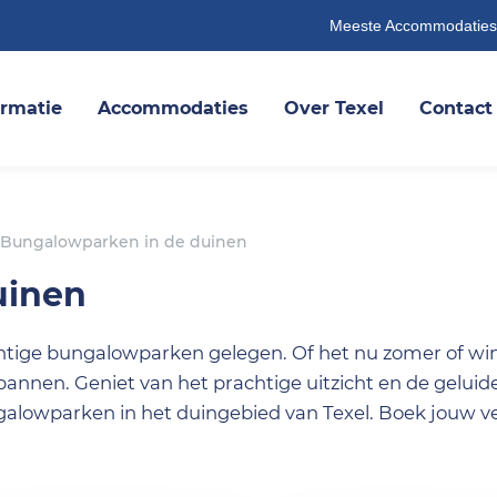
Meeste Accommodaties
ormatie
Accommodaties
Over Texel
Contact
Bungalowparken in de duinen
uinen
chtige bungalowparken gelegen. Of het nu zomer of wint
annen. Geniet van het prachtige uitzicht en de geluid
galowparken in het duingebied van Texel. Boek jouw ver