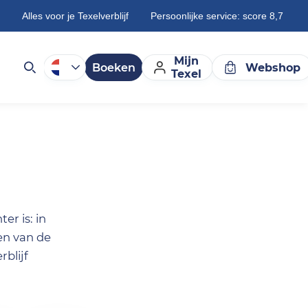
Alles voor je Texelverblijf
Persoonlijke service: score 8,7
Mijn
Boeken
Webshop
Texel
er is: in
en van de
blijf