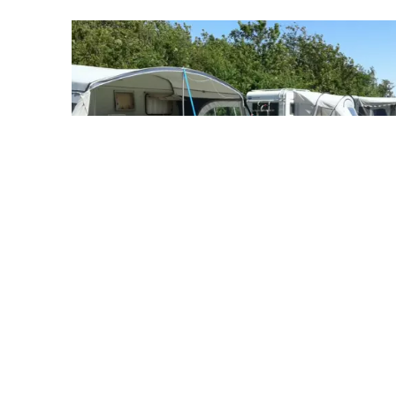
Campings in De Waal
Bij ons kies je verschillende kampeerplaatsen
in en rond De Waal op Texel.