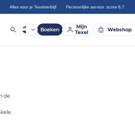
Alles voor je Texelverblijf
Persoonlijke service: score 8,7
Mijn
Boeken
Webshop
Texel
an de
nkele