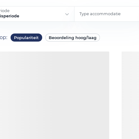
riode
Type accommodatie
eisperiode
 op
:
Populariteit
Beoordeling hoog/laag