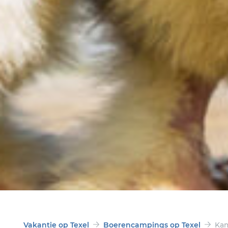
Vakantie op Texel
Boerencampings op Texel
Kam