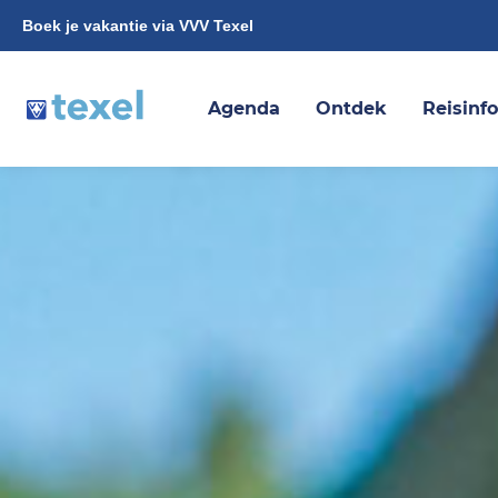
Boek je vakantie via VVV Texel
Agenda
Ontdek
Reisinf