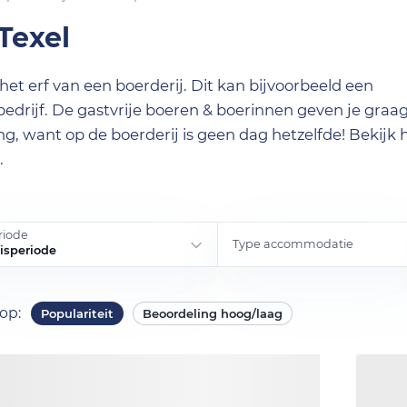
Texel
et erf van een boerderij. Dit kan bijvoorbeeld een
drijf. De gastvrije boeren & boerinnen geven je graa
g, want op de boerderij is geen dag hetzelfde! Bekijk h
.
riode
Type accommodatie
eisperiode
 op
:
Populariteit
Beoordeling hoog/laag