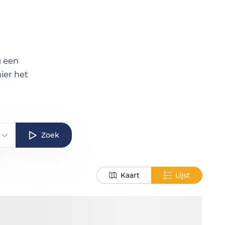
g een
ier het
Zoek
Kaart
Lijst