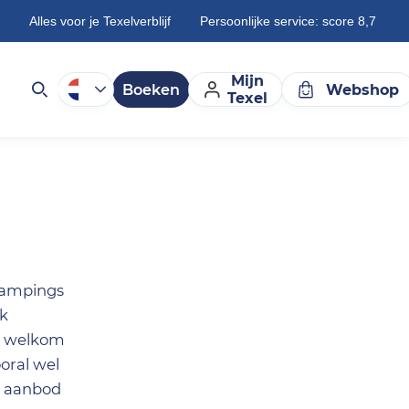
Alles voor je Texelverblijf
Persoonlijke service: score 8,7
Mijn
Boeken
Webshop
Texel
campings
jk
ok welkom
ooral wel
e aanbod