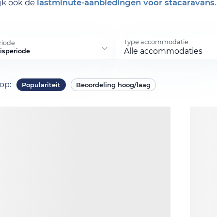
ijk ook de
lastminute-aanbiedingen voor stacaravans
.
Type accommodatie
riode
Alle accommodaties
eisperiode
 op
:
Populariteit
Beoordeling hoog/laag