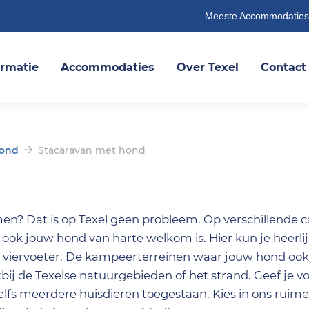
Meeste Accommodaties
ormatie
Accommodaties
Over Texel
Contact
hond
Stacaravan met hond
en? Dat is op Texel geen probleem. Op verschillende 
ook jouw hond van harte welkom is. Hier kun je heerli
de viervoeter. De kampeerterreinen waar jouw hond o
htbij de Texelse natuurgebieden of het strand. Geef je v
elfs meerdere huisdieren toegestaan. Kies in ons ruim