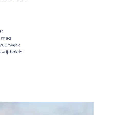
ar
n mag
l vuurwerk
rij-beleid: