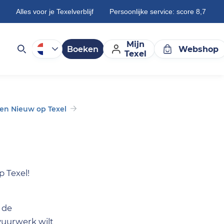
Alles voor je Texelverblijf
Persoonlijke service: score 8,7
Mijn
Boeken
Webshop
Texel
en Nieuw op Texel
p Texel!
 de
vuurwerk wilt