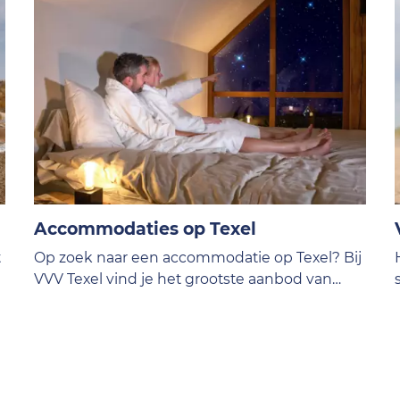
Accommodaties op Texel
t
Op zoek naar een accommodatie op Texel? Bij
VVV Texel vind je het grootste aanbod van
hotels, vakantiehuizen, campings en b&b's op
het eiland.