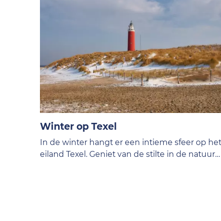
Winter op Texel
In de winter hangt er een intieme sfeer op he
eiland Texel. Geniet van de stilte in de natuur
en de intens donkere nachten. Dit maak je
nergens anders