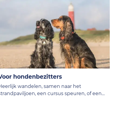
Voor hondenbezitters
Heerlijk wandelen, samen naar het
strandpaviljoen, een cursus speuren, of een
bezoekje brengen aan de dierenwinkel - tips
voor een fijne tijd op Texel!