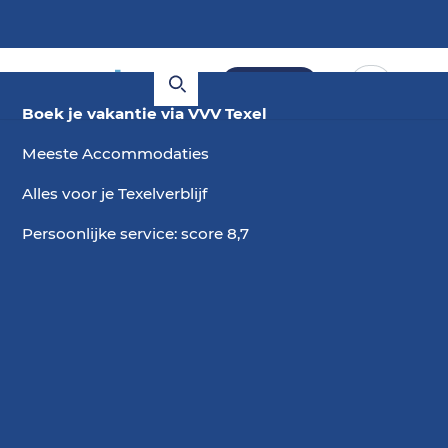
Boeken
Boek je vakantie via VVV Texel
Hotels zomervakantie
Meeste Accommodaties
Alles voor je Texelverblijf
Bekijk hieronder welke hotels nu nog beschikbaar
zijn en boek extra gemakkelijk jouw
Persoonlijke service: score 8,7
zomervakantie.
Kies
2 gasten, 0 huisdieren
,
3 nachten
in augustus
datum