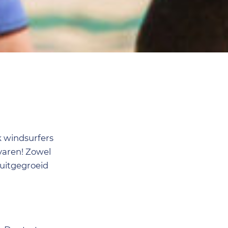
k windsurfers
 varen! Zowel
 uitgegroeid