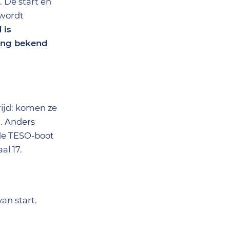
 De start en
 wordt
 is
fing bekend
rijd: komen ze
n. Anders
 de TESO-boot
al 17.
an start.