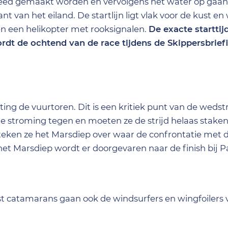
ereed gemaakt worden en vervolgens het water op gaan.
nt van het eiland. De startlijn ligt vlak voor de kust en
n een helikopter met rooksignalen.
De exacte starttijd
rdt de ochtend van de race tijdens de Skippersbrie
ing de vuurtoren. Dit is een kritiek punt van de wedst
de stroming tegen en moeten ze de strijd helaas stake
teken ze het Marsdiep over waar de confrontatie met
het Marsdiep wordt er doorgevaren naar de finish bij Pa
st catamarans gaan ook de windsurfers en wingfoilers v