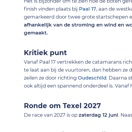
Het is bijzonder om te zien hoe de boten g
finish vinden plaats bij
Paal 17
, aan de westka
gemarkeerd door twee grote startschepen e
afhankelijk van de stroming en wind en wo
gemaakt.
Kritiek punt
Vanaf Paal 17 vertrekken de catamarans richt
te laat aan bij de vuurtoren, dan hebben ze 
zeilen ze door richting
Oudeschild
. Daarna s
ook altijd een spannend onderdeel is. Vanaf 
Ronde om Texel 2027
De race van 2027 is op
zaterdag 12 juni
. Naa