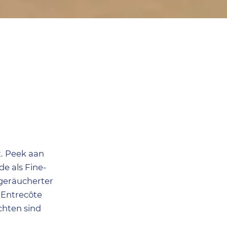
t. Peek aan
e als Fine-
 geräucherter
 Entrecôte
chten sind