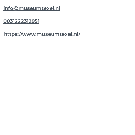
info@museumtexel.nl
0031222312951
https://www.museumtexel.nl/