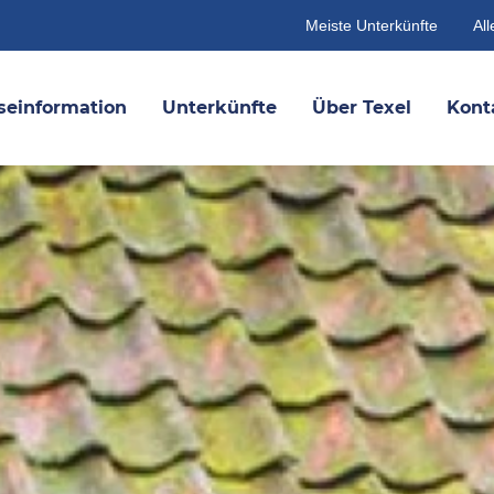
Meiste Unterkünfte
All
seinformation
Unterkünfte
Über Texel
Kont