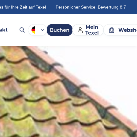
es für Ihre Zeit auf Texel
Persönlicher Service: Bewertung 8,7
Mein
akt
Buchen
Websh
Texel