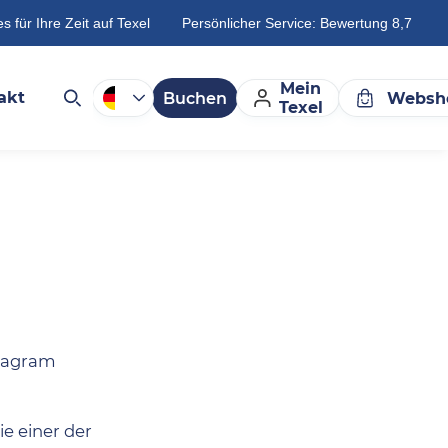
es für Ihre Zeit auf Texel
Persönlicher Service: Bewertung 8,7
Mein
akt
Buchen
Websh
Texel
stagram
e einer der