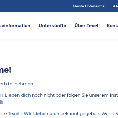
Meiste Unterkünfte
All
seinformation
Unterkünfte
Über Texel
Kont
me!
erb teilnehmen.
ir Lieben dich
noch nicht oder folgen Sie unserem In
l!
eite
Texel - Wir Lieben dich
bekannt gegeben. Wenn Si