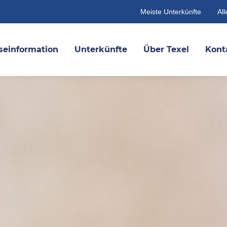
Meiste Unterkünfte
All
seinformation
Unterkünfte
Über Texel
Kont