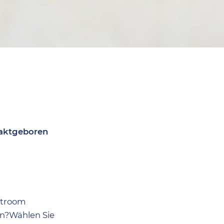
aaktgeboren
lstroom
en?Wählen Sie