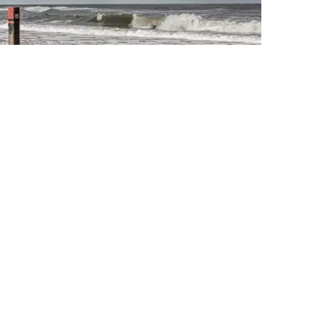
Hoch- und Niedrigwasser
Wann ist Ebbe und wann ist Flut? Auf dieser
Seite sehen Sie die Gezeiten. So können Sie
genau erfahren, wann Niedrigwasser und
wann Hochwasser ist.