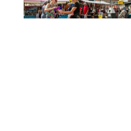
De Koog
De Koog ist der Badeort von Texel. Im
geselligen Zentrum finden Sie viele schöne
Läden, Straßencafés, Restaurants und
Kneipen. Direkt neben einem