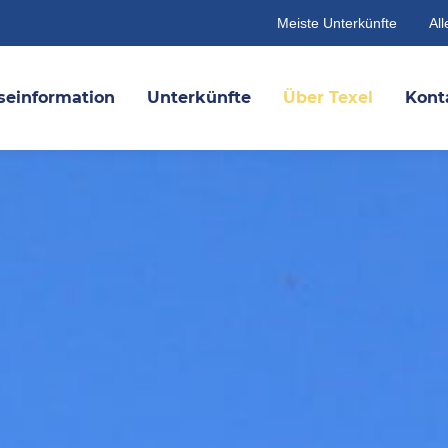
Meiste Unterkünfte
All
seinformation
Unterkünfte
Über Texel
Kont