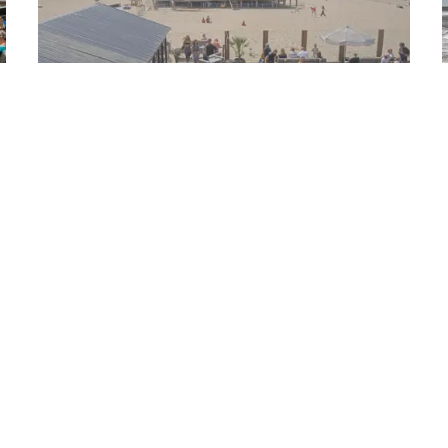
Webcam Strand Paal 17
Paal 17 ist der bekannteste Strandabschnitt
von Texel. Das wollen Sie mit eigenen Augen
sehen? Dann schauen Sie doch mal per
Webcam vorbei..