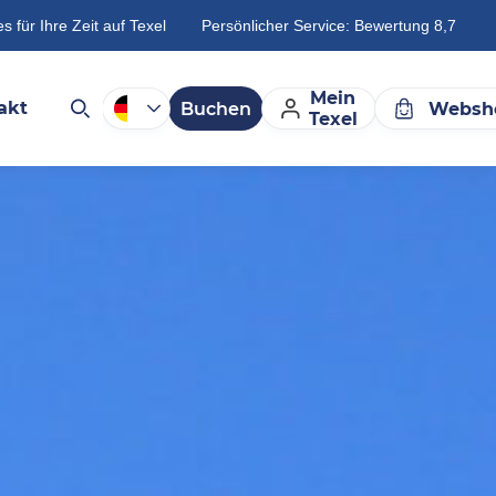
es für Ihre Zeit auf Texel
Persönlicher Service: Bewertung 8,7
Mein
akt
Buchen
Websh
Texel