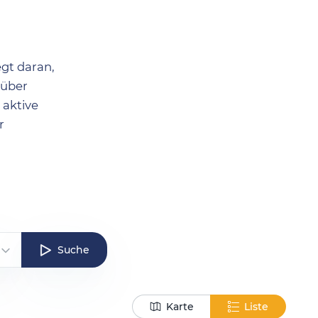
egt daran,
 über
 aktive
r
Suche
Karte
Liste