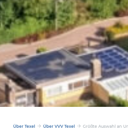
Über Texel
Über VVV Texel
Größte Auswahl an U