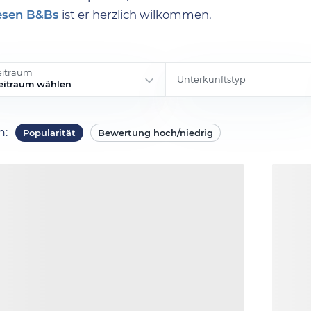
esen B&Bs
ist er herzlich wilkommen.
eitraum
Unterkunftstyp
eitraum wählen
ch
:
Popularität
Bewertung hoch/niedrig