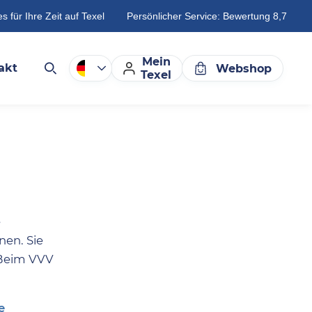
es für Ihre Zeit auf Texel
Persönlicher Service: Bewertung 8,7
Mein
akt
Webshop
Texel
e
nen. Sie
 Beim VVV
e