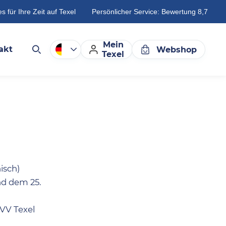
es für Ihre Zeit auf Texel
Persönlicher Service: Bewertung 8,7
Mein
akt
Webshop
Texel
isch)
nd dem 25.
VVV Texel