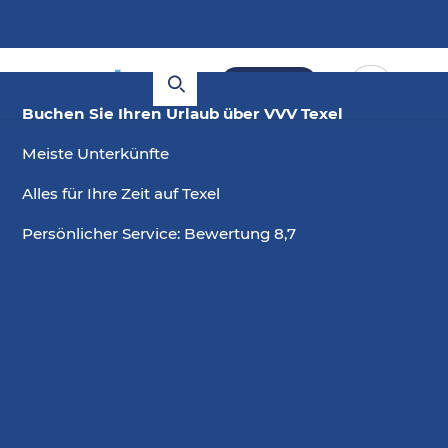
Buchen
Buchen Sie Ihren Urlaub über VVV Texel
Last minute Reihenhaus
Meiste Unterkünfte
Alles für Ihre Zeit auf Texel
Buchen Sie jetzt last minute einen Reihenhaus auf
Texel! Schauen Sie sich unsere Last-Minute-
Persönlicher Service: Bewertung 8,7
Angebote auf Texel an und reservieren Sie jetzt Ihre
Reihenhaus auf Texel.
2 Gäste, 0 Haustiere
,
14. Aug.
—
16.
Ändern
Aug.