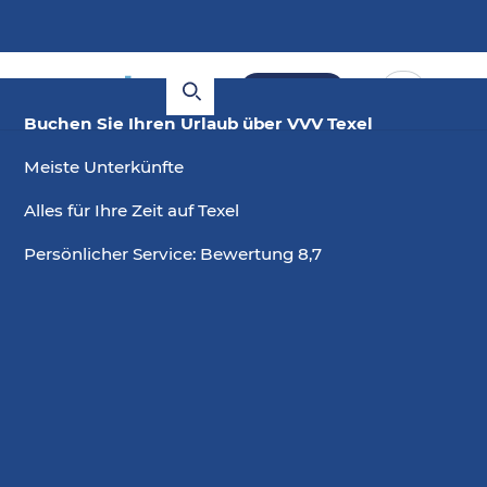
Buchen
Buchen Sie Ihren Urlaub über VVV Texel
Ferienhäuser über Pfingsten
Meiste Unterkünfte
auf Texel
Alles für Ihre Zeit auf Texel
Suchen Sie nach einem schönen Ferienhaus für
Persönlicher Service: Bewertung 8,7
Ihren Aufenthalt zu Pfingsten? Beim VVV Texel
können Sie aus den schönsten Ferienhäusern
wählen! Pfingsten ist perfekt für ein langes
Wochenende. Genießen Sie das
Pfingstwochenende auf Texel!
Schauen Sie sich die Ferienhäuser an: