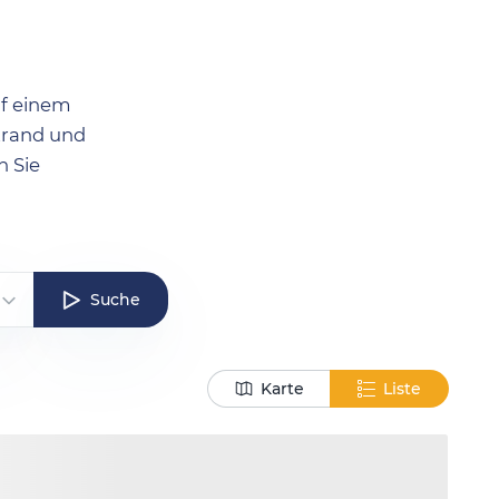
uf einem
trand und
n Sie
Suche
Karte
Liste