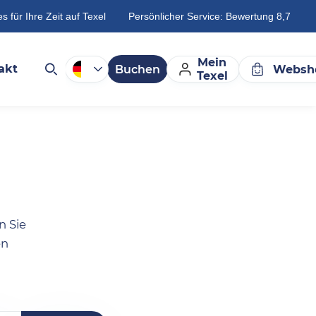
es für Ihre Zeit auf Texel
Persönlicher Service: Bewertung 8,7
Mein
akt
Buchen
Websh
Texel
n Sie
en