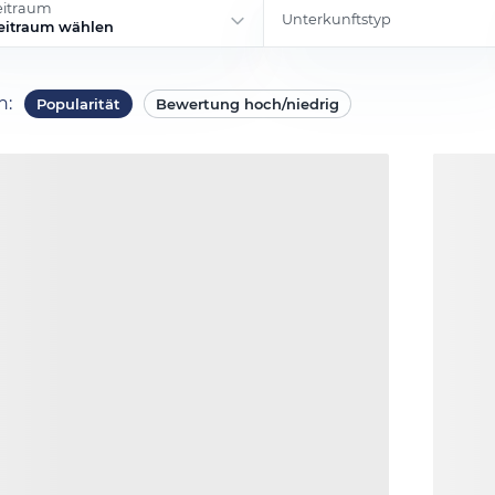
eitraum
Unterkunftstyp
eitraum wählen
ch
:
Popularität
Bewertung hoch/niedrig