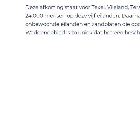
Deze afkorting staat voor Texel, Vlieland, T
24.000 mensen op deze vijf eilanden. Daarn
onbewoonde eilanden en zandplaten die door
Waddengebied is zo uniek dat het een besch
UNESCO Werelderfgoed
De Waddenzee is het enige natuurlijke werel
Great Barrier Reef in Australië en de Kilim
miljoenen trekvogels.