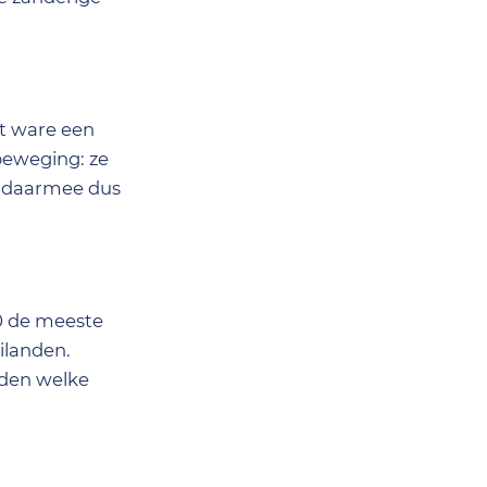
t ware een
beweging: ze
n daarmee dus
00 de meeste
ilanden.
uden welke