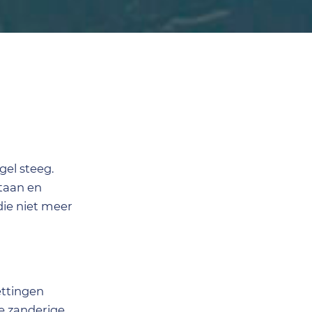
gel steeg.
taan en
die niet meer
ettingen
e zanderige