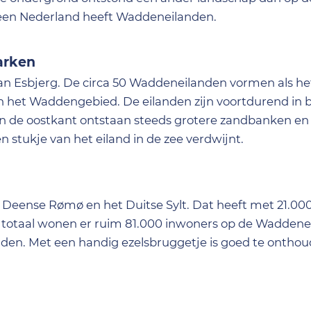
leen Nederland heeft Waddeneilanden.
arken
an Esbjerg. De circa 50 Waddeneilanden vormen als he
 het Waddengebied. De eilanden zijn voortdurend in 
an de oostkant ontstaan steeds grotere zandbanken e
n stukje van het eiland in de zee verdwijnt.
het Deense Rømø en het Duitse Sylt. Dat heeft met 21.0
 In totaal wonen er ruim 81.000 inwoners op de Waddene
den. Met een handig ezelsbruggetje is goed te ontho