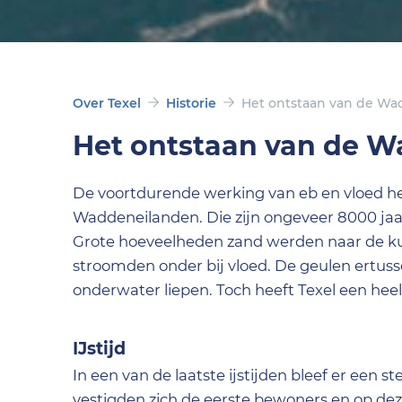
Over Texel
Historie
Het ontstaan van de W
Het ontstaan van de 
De voortdurende werking van eb en vloed he
Waddeneilanden. Die zijn ongeveer 8000 jaar
Grote hoeveelheden zand werden naar de ku
stroomden onder bij vloed. De geulen ertusse
onderwater liepen. Toch heeft Texel een he
IJstijd
In een van de laatste ijstijden bleef er een 
vestigden zich de eerste bewoners en op de