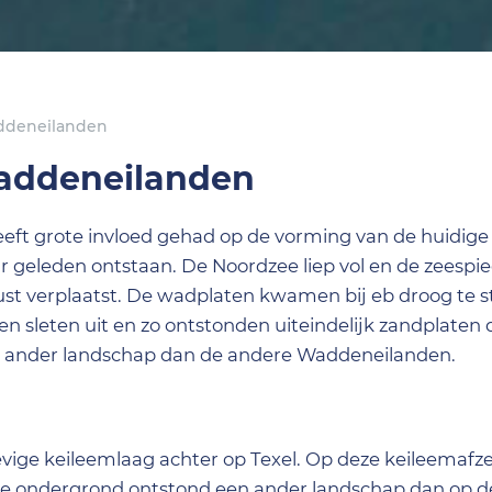
addeneilanden
Waddeneilanden
eft grote invloed gehad op de vorming van de huidige
 geleden ontstaan. De Noordzee liep vol en de zeespie
st verplaatst. De wadplaten kwamen bij eb droog te s
n sleten uit en zo ontstonden uiteindelijk zandplaten 
el ander landschap dan de andere Waddeneilanden.
stevige keileemlaag achter op Texel. Op deze keileemafz
ze ondergrond ontstond een ander landschap dan op d