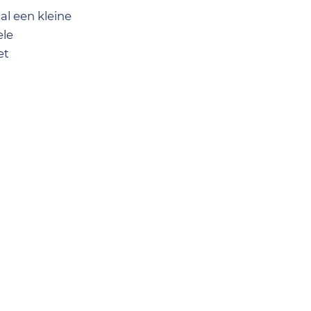
al een kleine
ele
et
llen met het
kstop voor