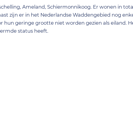
erschelling, Ameland, Schiermonnikoog. Er wonen in tota
aast zijn er in het Nederlandse Waddengebied nog enk
 hun geringe grootte niet worden gezien als eiland. H
ermde status heeft.
derfgoed in Nederland en mag zich op gelijke voet ste
anjaro in Tanzania. Het gebied vormt een onmisbare tan