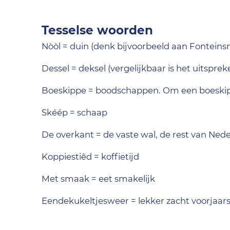
Tesselse woorden
Nòòl = duin (denk bijvoorbeeld aan Fonteins
Dessel = deksel (vergelijkbaar is het uitsprek
Boeskippe = boodschappen. Om een boeski
Skéép = schaap
De overkant = de vaste wal, de rest van Ned
Koppiestiêd = koffietijd
Met smaak = eet smakelijk
Eendekukeltjesweer = lekker zacht voorjaars