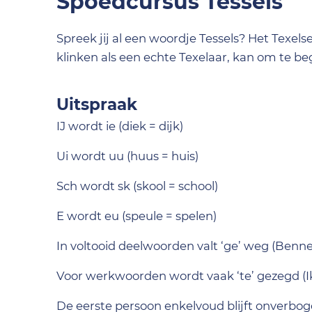
Spoedcursus Tessels
Spreek jij al een woordje Tessels? Het Texel
klinken als een echte Texelaar, kan om te b
Uitspraak
IJ wordt ie (diek = dijk)
Ui wordt uu (huus = huis)
Sch wordt sk (skool = school)
E wordt eu (speule = spelen)
In voltooid deelwoorden valt ‘ge’ weg (Benne j
Voor werkwoorden wordt vaak ‘te’ gezegd (Ik
De eerste persoon enkelvoud blijft onverboge