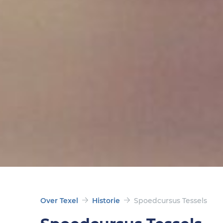
Over Texel
Historie
Spoedcursus Tessels