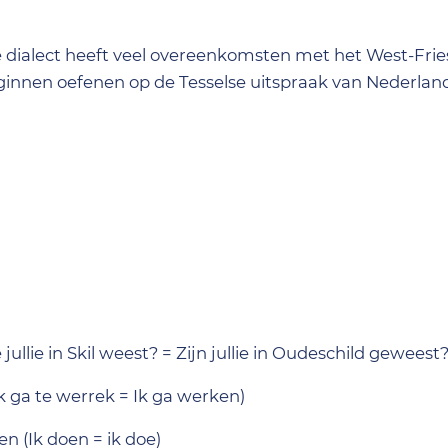
se dialect heeft veel overeenkomsten met het West-Fries
eginnen oefenen op de Tesselse uitspraak van Nederla
ullie in Skil weest? = Zijn jullie in Oudeschild geweest?
 ga te werrek = Ik ga werken)
n (Ik doen = ik doe)