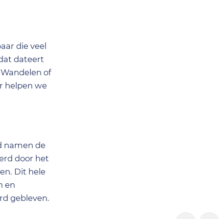
aar die veel
dat dateert
. Wandelen of
ar helpen we
ijd namen de
erd door het
n. Dit hele
n en
rd gebleven.