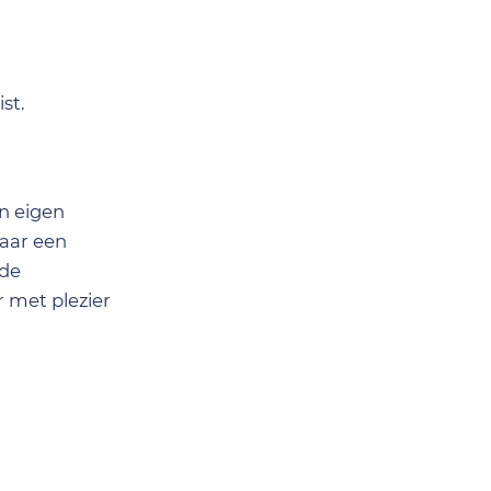
st.
n eigen
naar een
nde
 met plezier