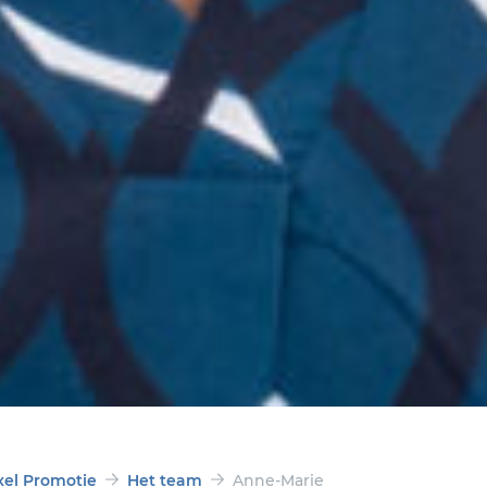
xel Promotie
Het team
Anne-Marie