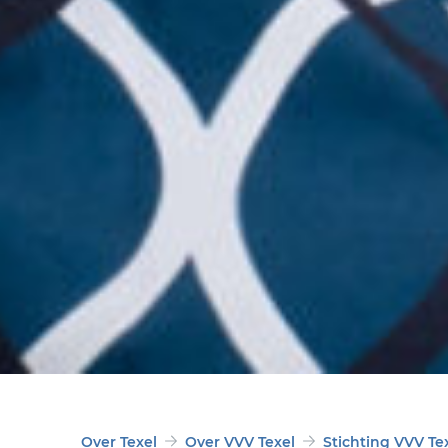
Over Texel
Over VVV Texel
Stichting VVV Te