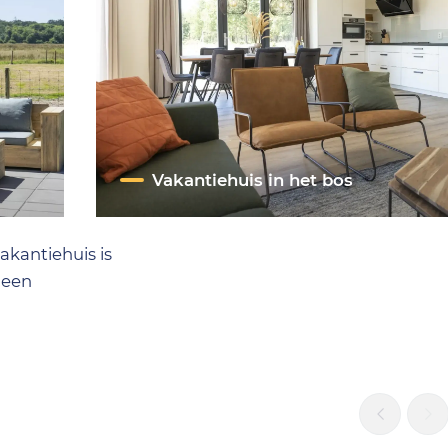
Vakantiehuis in het bos
akantiehuis is
 een