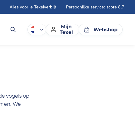
Alles voor je Texelverblijf
Persoonlijke service: score 8,7
Mijn
Webshop
Texel
de vogels op
komen. We