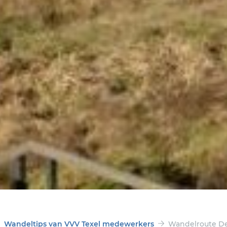
Wandeltips van VVV Texel medewerkers
Wandelroute De