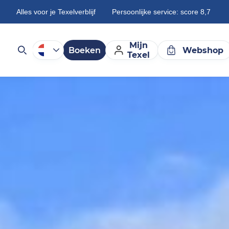
Alles voor je Texelverblijf
Persoonlijke service: score 8,7
Mijn
Boeken
Webshop
Texel