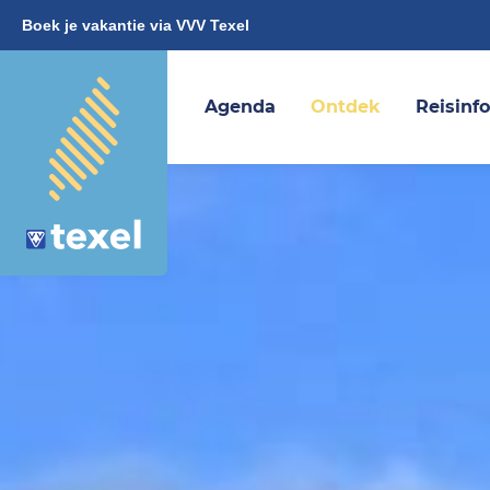
Boek je vakantie via VVV Texel
Agenda
Ontdek
Reisinf