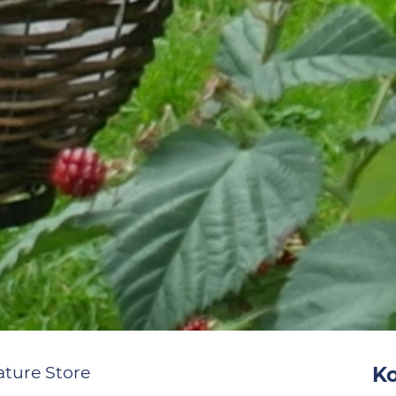
ature Store
K