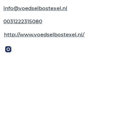
info@voedselbostexel.nl
0031222315080
http://www.voedselbostexel.nl/