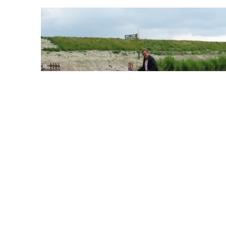
Eierland
Eierland ist der nördliche Teil von Texel, zu
dem unter anderem der gleichnamige Polder
und De Cocksdorp gehört. Ursprünglich aber
war Eierland eine