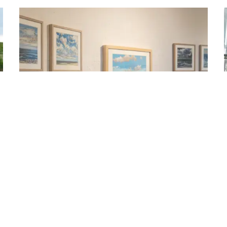
Kunst und Kultur
Als Kunst- und Kulturliebhaber finden Sie auf
Texel eine große Auswahl. Schon immer
wurden Künstler von dieser Insel inspiriert.
Darum gibt es viele