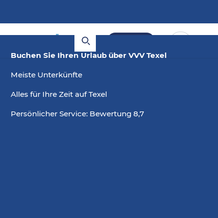
Buchen
Buchen Sie Ihren Urlaub über VVV Texel
Webcam Flughafen Texel
Meiste Unterkünfte
Alles für Ihre Zeit auf Texel
Der internationale Flughafen Texel ist unser eigener
Flughafen. Beobachten Sie die startenden und
Persönlicher Service: Bewertung 8,7
landenden Flugzeuge per Webcam und lassen Sie
sich für Ihren ersten Fallschirmsprung inspirieren!