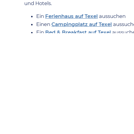
und Hotels.
Ein
Ferienhaus auf Texel
aussuchen
Einen
Campingplatz auf Texel
aussuch
Ein
Bed & Breakfast auf Texel
aussuch
Ein
Hotel auf Texel
aussuchen
Mehr Blogs über Texel