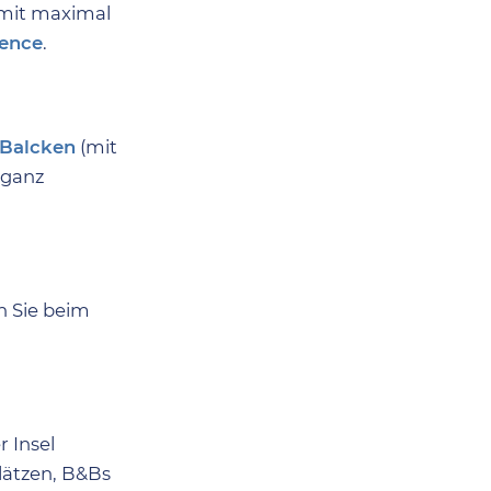
 mit maximal
ience
.
 Balcken
(mit
 ganz
n Sie beim
 Insel
lätzen, B&Bs